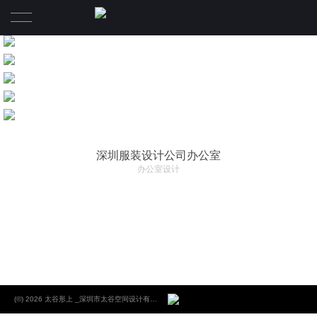
首页
项目
关于
深圳服装设计公司办公室
太 谷 形 上
办公室设计
核心团队
新闻
(©) 2026 太谷形上 _深圳市太谷空间设计有限公司 _专业高端商业地产设计_住宅设计_办公空间设计.