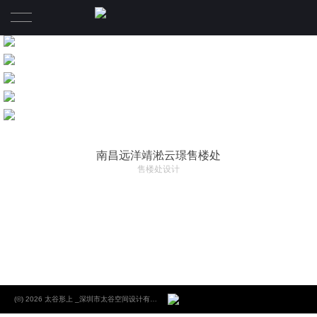
首页
项目
关于
南昌远洋靖淞云璟售楼处
太 谷 形 上
售楼处设计
核心团队
新闻
(©) 2026 太谷形上 _深圳市太谷空间设计有限公司 _专业高端商业地产设计_住宅设计_办公空间设计.