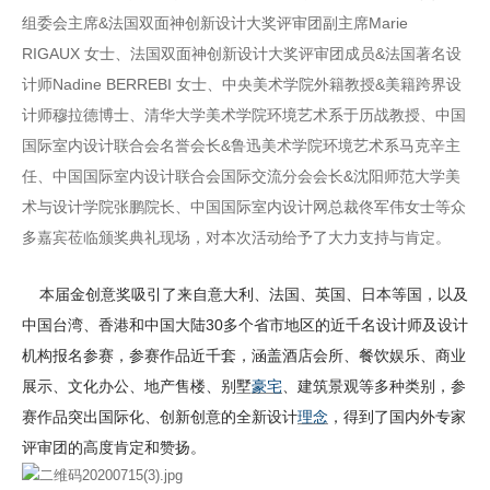
组委会主席&法国双面神创新设计大奖评审团副主席Marie
RIGAUX 女士、法国双面神创新设计大奖评审团成员&法国著名设
计师Nadine BERREBI 女士、中央美术学院外籍教授&美籍跨界设
计师穆拉德博士、清华大学美术学院环境艺术系于历战教授、中国
国际室内设计联合会名誉会长&鲁迅美术学院环境艺术系马克辛主
任、中国国际室内设计联合会国际交流分会会长&沈阳师范大学美
术与设计学院张鹏院长、中国国际室内设计网总裁佟军伟女士等众
多嘉宾莅临颁奖典礼现场，对本次活动给予了大力支持与肯定。
本届金创意奖吸引了来自意大利、法国、英国、日本等国，以及
中国台湾、香港和中国大陆30多个省市地区的近千名设计师及设计
机构报名参赛，参赛作品近千套，涵盖酒店会所、餐饮娱乐、商业
展示、文化办公、地产售楼、别墅
豪宅
、建筑景观等多种类别，参
赛作品突出国际化、创新创意的全新设计
理念
，得到了国内外专家
评审团的高度肯定和赞扬。