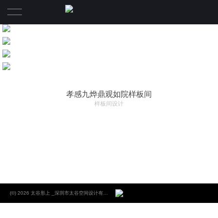
首页
项目
关于
孝感九烨鼎观如院样板间
样板间设计
太 谷 形 上
核心团队
新闻
(©) 2026 太谷形上 _深圳市太谷空间设计有限公司 _专业高端商业地产设计_住宅设计_办公空间设计.